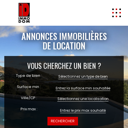
ACHETER
ANNONCES IMMOBILIÈRES
LOUER
DE LOCATION
VENDRE
Estimation
VOUS CHERCHEZ UN BIEN ?
Biens vendus
Type de bien :
Sélectionnez un type de bien
SYNDIC / GESTION
Service gestion
Surface min :
Service syndic
Ville/CP :
Sélectionnez une localisation
MON COMPTE GESTION
Prix max :
L'AGENCE
Notre équipe
+ Plus de critères