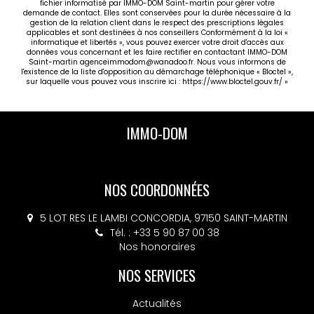
fichier informatisé par IMMO-DOM Saint-martin pour gérer votre
demande de contact. Elles sont conservées pour la durée nécessaire à la
gestion de la relation client dans le respect des prescriptions légales
applicables et sont destinées à nos conseillers Conformément à la loi «
informatique et libertés », vous pouvez exercer votre droit d'accès aux
données vous concernant et les faire rectifier en contactant IMMO-DOM
Saint-martin agenceimmodom@wanadoo.fr. Nous vous informons de
l'existence de la liste d'opposition au démarchage téléphonique « Bloctel »,
sur laquelle vous pouvez vous inscrire ici :
https://www.bloctel.gouv.fr/
»
IMMO-DOM
NOS COORDONNÉES
5 LOT RES LE LAMBI CONCORDIA, 97150 SAINT-MARTIN
Tél. : +33 5 90 87 00 38
Nos honoraires
NOS SERVICES
Actualités