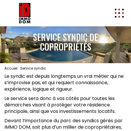
ACHETER
SERVICE SYNDIC DE
LOUER
COPROPRIÉTÉS
VENDRE
Estimation
Accueil
Service syndic
Biens vendus
Le syndic est depuis longtemps un vrai métier qui ne
SYNDIC / GESTION
s’improvise pas, et qui requiert connaissance,
Service gestion
expérience, logique et rigueur.
Service syndic
Le service sera donc à vos côtés pour toutes les
démarches visant à protéger votre résidence
MON COMPTE GESTION
principale, ainsi que vos investissements locatifs.
L'AGENCE
Devant l’importance du parc des syndics gérés par
Notre équipe
IMMO DOM, soit plus d’un millier de copropriétaires,