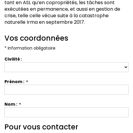
Vivre à Saint-Martin
tant en ASL qu’en copropriétés, les tâches sont
exécutées en permanence, et aussi en gestion de
CONTACT
crise, telle celle vécue suite à la catastrophe
naturelle Irma en septembre 2017.
05 90 87 00 38
Vos coordonnées
* Information obligatoire
Civilité :
Prénom :
*
Nom :
*
Pour vous contacter