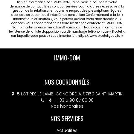
fichier informatisé par IMMO-DOM Saint-martin pour gérer votre
demande de contact. Elles sont conservées pour la durée nécessaire à la
gestion de la relation client dans le respect des prescriptions légales
applicables et sont destinées à nos conseillers Conformément à la loi «
informatique et libertés », vous pouvez exercer votre droit d'accès aux
données vous concernant et les faire rectifier en contactant IMMO-DOM
Saint-martin agenceimmodom@wanadoo.fr. Nous vous informons de
l'existence de la liste d'opposition au démarchage téléphonique « Bloctel »,
sur laquelle vous pouvez vous inscrire ici :
https://www.bloctel.gouv.fr/
»
IMMO-DOM
NOS COORDONNÉES
5 LOT RES LE LAMBI CONCORDIA, 97150 SAINT-MARTIN
Tél. : +33 5 90 87 00 38
Nos honoraires
NOS SERVICES
Actualités