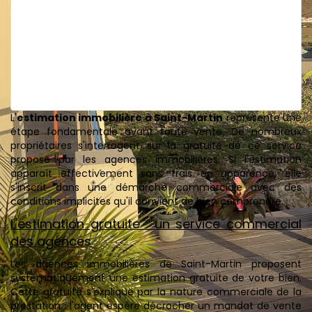
L'
estimation immobilière à Saint-Martin
représente une
étape fondamentale avant toute vente. De nombreux
propriétaires s'interrogent sur la gratuité de ce service
proposé par les agences immobilières. Si l'estimation
apparaît effectivement sans frais en apparence, elle
s'inscrit dans une démarche commerciale avec des
conditions implicites qu'il convient de bien comprendre.
L'estimation gratuite : un service commercial
des agences
Les agences immobilières de Saint-Martin proposent
systématiquement une estimation gratuite de votre bien.
Cette gratuité s'explique par la nature commerciale de la
prestation : l'agent espère décrocher un mandat de vente