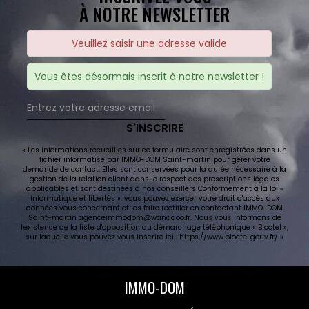
À NOTRE NEWSLETTER
Veuillez saisir une adresse valide
Vous êtes désormais inscrit à notre newsletter !
S'INSCRIRE
« Les informations recueillies sur ce formulaire sont enregistrées dans un
fichier informatisé par IMMO-DOM Saint-martin pour gérer votre
demande de contact. Elles sont conservées pour la durée nécessaire à la
gestion de la relation client dans le respect des prescriptions légales
applicables et sont destinées à nos conseillers Conformément à la loi «
informatique et libertés », vous pouvez exercer votre droit d'accès aux
données vous concernant et les faire rectifier en contactant IMMO-DOM
Saint-martin agenceimmodom@wanadoo.fr. Nous vous informons de
l'existence de la liste d'opposition au démarchage téléphonique « Bloctel »,
sur laquelle vous pouvez vous inscrire ici :
https://www.bloctel.gouv.fr/
»
IMMO-DOM