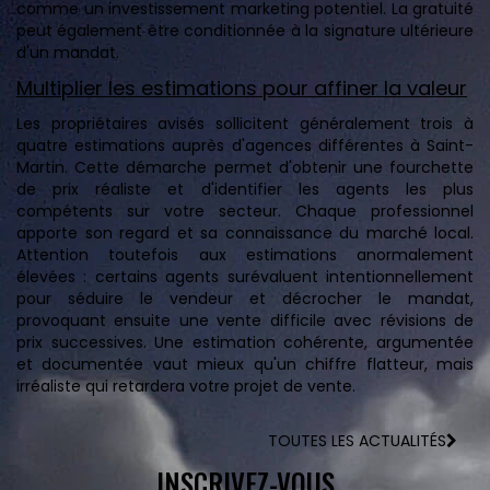
comme un investissement marketing potentiel. La gratuité
peut également être conditionnée à la signature ultérieure
d'un mandat.
Multiplier les estimations pour affiner la valeur
Les propriétaires avisés sollicitent généralement trois à
quatre estimations auprès d'agences différentes à Saint-
Martin. Cette démarche permet d'obtenir une fourchette
de prix réaliste et d'identifier les agents les plus
compétents sur votre secteur. Chaque professionnel
apporte son regard et sa connaissance du marché local.
Attention toutefois aux estimations anormalement
élevées : certains agents surévaluent intentionnellement
pour séduire le vendeur et décrocher le mandat,
provoquant ensuite une vente difficile avec révisions de
prix successives. Une estimation cohérente, argumentée
et documentée vaut mieux qu'un chiffre flatteur, mais
irréaliste qui retardera votre projet de vente.
TOUTES LES ACTUALITÉS
INSCRIVEZ-VOUS