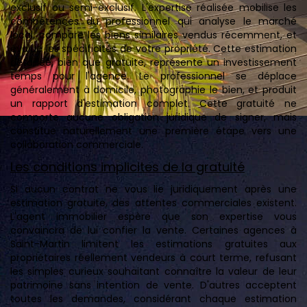
exclusif ou semi-exclusif. L'expertise réalisée mobilise les
compétences du professionnel qui analyse le marché
local, compare les biens similaires vendus récemment, et
évalue les spécificités de votre propriété. Cette estimation
détaillée, bien que gratuite, représente un investissement
temps pour l'agence. Le professionnel se déplace
généralement à domicile, photographie le bien, et produit
un rapport d'estimation complet. Cette gratuité ne
comporte aucune obligation juridique de signer, mais
constitue naturellement une première étape vers une
collaboration commerciale.
Les conditions implicites de la gratuité
Si aucun contrat ne vous lie juridiquement après une
estimation gratuite, des attentes commerciales existent.
L'agent immobilier espère que son expertise vous
convaincra de lui confier la vente. Certaines agences à
Saint-Martin limitent les estimations gratuites aux
propriétaires réellement vendeurs à court terme, refusant
les simples curieux souhaitant connaître la valeur de leur
patrimoine sans intention de vente. D'autres acceptent
toutes les demandes, considérant chaque estimation